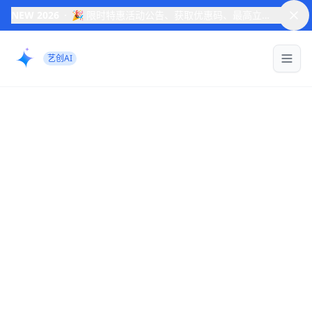
NEW 2026
🎉 限时特惠活动公告、获取优惠码、最高立减3200元
→
关
艺创AI